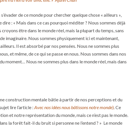
 à s’évader de ce monde pour chercher quelque chose « ailleurs »,
me dire : « Mais dans ce cas pourquoi méditer ? Nous sommes déjà
s croyons être dans le monde réel, mais la plupart du temps, sans
de imaginaire. Nous sommes physiquement ici et maintenant,
 ailleurs. Il est absorbé par nos pensées. Nous ne sommes plus
e nous, et même, de ce qui se passe en nous. Nous sommes dans nos
ns du moment… Nous ne sommes plus dans le monde réel, mais dans
t une construction mentale bâtie à partir de nos perceptions et du
et lire l’article :
Avec nos idées nous bâtissons notre monde
)
. Ce
tion et notre représentation du monde, mais ce n’est pas le monde.
dans la forêt fait-il du bruit si personne ne l’entend ? » Le monde