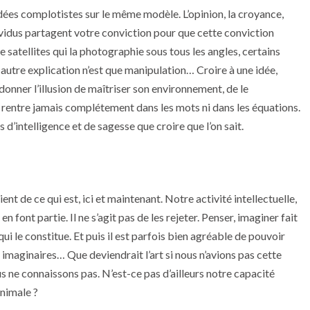
dées complotistes sur le même modèle. L’opinion, la croyance,
ndividus partagent votre conviction pour que cette conviction
e satellites qui la photographie sous tous les angles, certains
t autre explication n’est que manipulation… Croire à une idée,
 donner l’illusion de maîtriser son environnement, de le
rentre jamais complétement dans les mots ni dans les équations.
intelligence et de sagesse que croire que l’on sait.
ent de ce qui est, ici et maintenant. Notre activité intellectuelle,
font partie. Il ne s’agit pas de les rejeter. Penser, imaginer fait
i le constitue. Et puis il est parfois bien agréable de pouvoir
ts imaginaires… Que deviendrait l’art si nous n’avions pas cette
 ne connaissons pas. N’est-ce pas d’ailleurs notre capacité
nimale ?