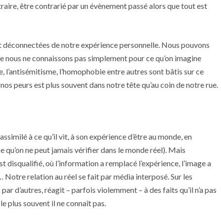
raire, être contrarié par un évènement passé alors que tout est
 déconnectées de notre expérience personnelle. Nous pouvons
 que nous ne connaissons pas simplement pour ce qu’on imagine
isme, l’antisémitisme, l’homophobie entre autres sont bâtis sur ce
s peurs est plus souvent dans notre tête qu’au coin de notre rue.
assimilé à ce qu’il vit, à son expérience d’être au monde, en
ce qu’on ne peut jamais vérifier dans le monde réel). Mais
t disqualifié, où l’information a remplacé l’expérience, l’image a
 Notre relation au réel se fait par média interposé. Sur les
r d’autres, réagit – parfois violemment – à des faits qu’il n’a pas
le plus souvent il ne connaît pas.